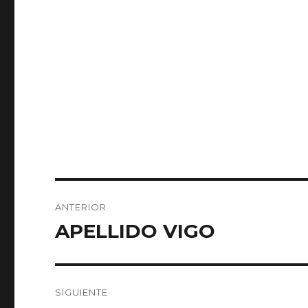
Navegación
ANTERIOR
de
APELLIDO VIGO
Entrada
anterior:
entradas
SIGUIENTE