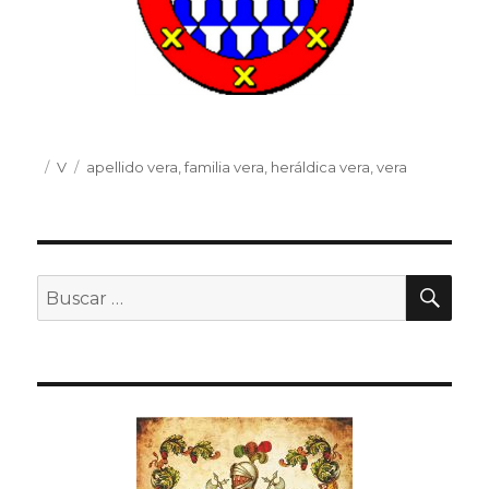
Publicado
Categorías
V
Etiquetas
apellido vera
,
familia vera
,
heráldica vera
,
vera
el
BU
Buscar
por: