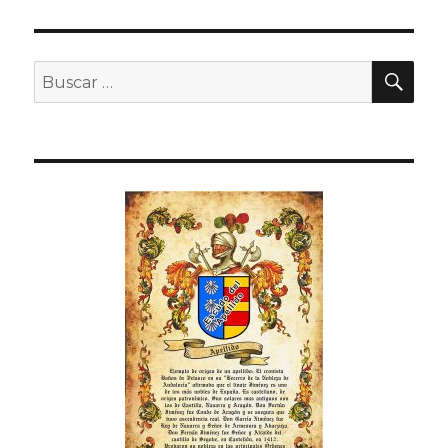
BU
Buscar
por: