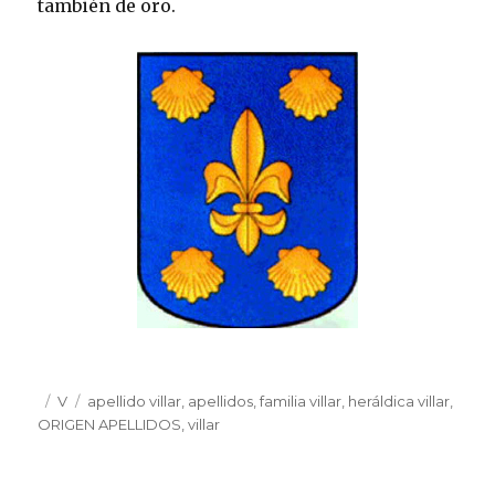
también de oro.
Publicado
Categorías
V
Etiquetas
apellido villar
,
apellidos
,
familia villar
,
heráldica villar
,
el
ORIGEN APELLIDOS
,
villar