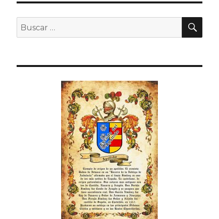
BU
Buscar
por: