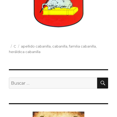
Publicado
Categorías
C
Etiquetas
apellido cabanilla
,
cabanilla
,
familia cabanilla
,
el
heráldica cabanilla
BU
Buscar
por: