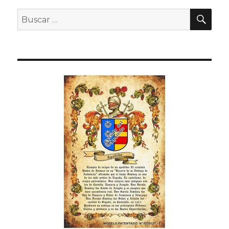
BU
Buscar
por: