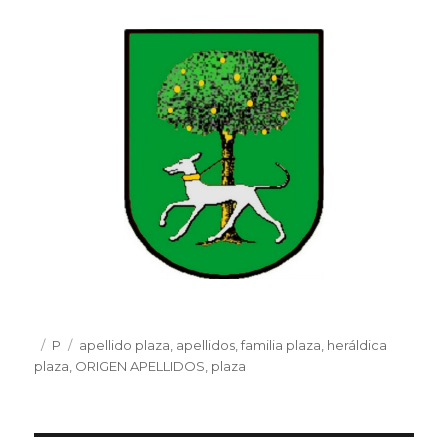
Publicado
Categorías
P
Etiquetas
apellido plaza
,
apellidos
,
familia plaza
,
heráldica
el
plaza
,
ORIGEN APELLIDOS
,
plaza