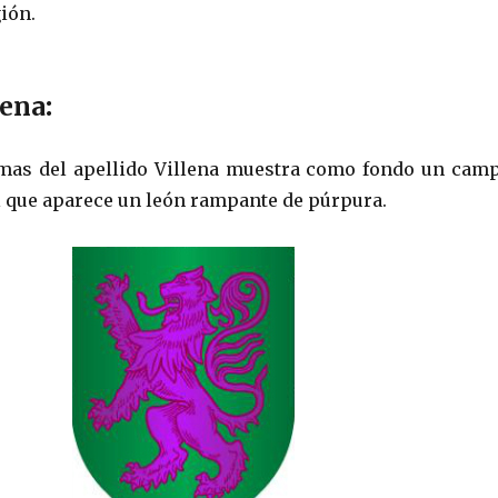
gión.
lena
:
rmas del apellido Villena muestra como fondo un cam
el que aparece un león rampante de púrpura.