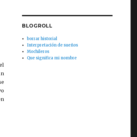
BLOGROLL
borrar historial
Interpretación de sueños
Mochileros
Que significa mi nombre
el
un
se
vo
en