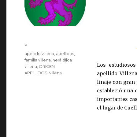
Publicado
Categorías
V
el
Etiquetas
apellido villena
,
apellidos
,
familia villena
,
heráldilca
Los estudioso
villena
,
ORIGEN
APELLIDOS
,
villena
apellido Villen
linaje con gran
estableció una 
importantes cas
el lugar de Cuell