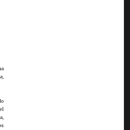
na
a,
do
el
a,
os