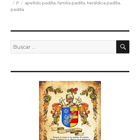
Publicado
Categorías
P
Etiquetas
apellido padilla
,
familia padilla
,
heráldica padilla
,
el
padilla
BU
Buscar
por: