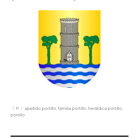
Publicado
Categorías
P
Etiquetas
apellido portillo
,
familia portillo
,
heráldica portillo
,
el
portillo