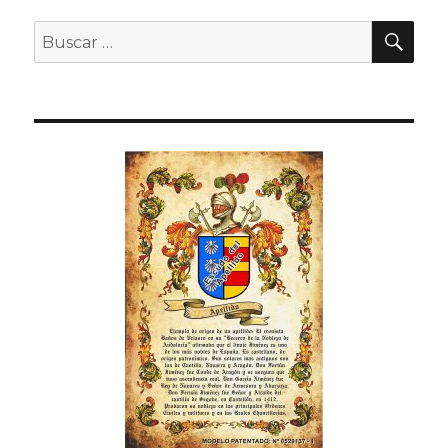
BU
Buscar
por: