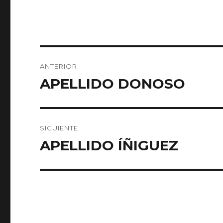
Navegación
ANTERIOR
de
APELLIDO DONOSO
Entrada
anterior:
entradas
SIGUIENTE
APELLIDO ÍÑIGUEZ
Entrada
siguiente: