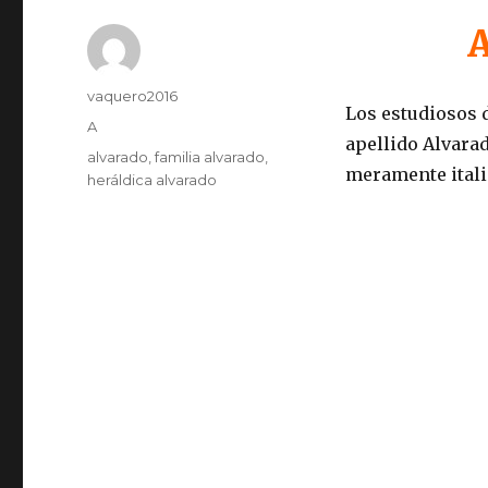
Autor
vaquero2016
Los estudiosos d
Publicado
Categorías
A
apellido Alvara
el
Etiquetas
alvarado
,
familia alvarado
,
meramente itali
heráldica alvarado