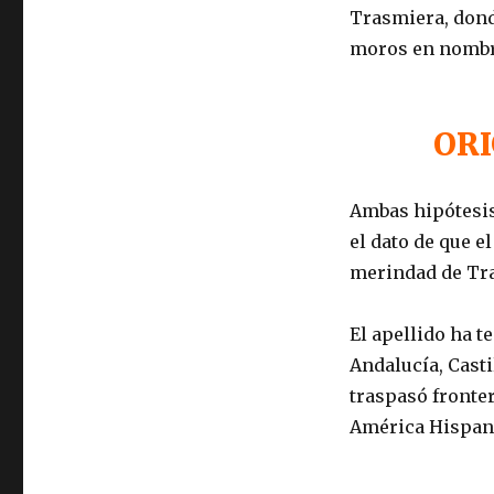
Trasmiera, dond
moros en nombr
ORI
Ambas hipótesis
el dato de que e
merindad de Tr
El apellido ha t
Andalucía, Casti
traspasó fronter
América Hispana