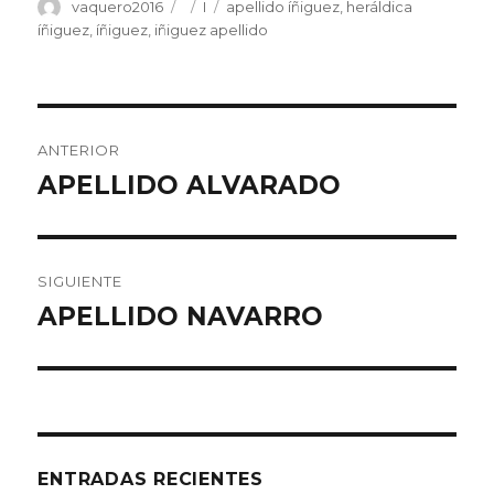
Autor
vaquero2016
Publicado
Categorías
I
Etiquetas
apellido íñiguez
,
heráldica
el
íñiguez
,
íñiguez
,
iñiguez apellido
Navegación
ANTERIOR
de
APELLIDO ALVARADO
Entrada
anterior:
entradas
SIGUIENTE
APELLIDO NAVARRO
Entrada
siguiente:
ENTRADAS RECIENTES