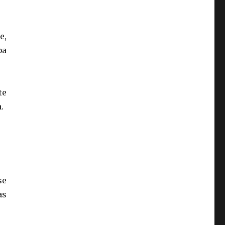
e,
ba
te
.
se
as