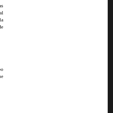
as
al
la
de
po
ue