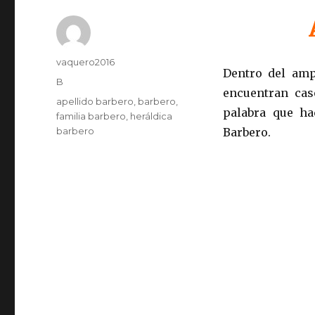
Autor
vaquero2016
Dentro del am
Publicado
Categorías
B
encuentran cas
el
Etiquetas
apellido barbero
,
barbero
,
palabra que hac
familia barbero
,
heráldica
barbero
Barbero.