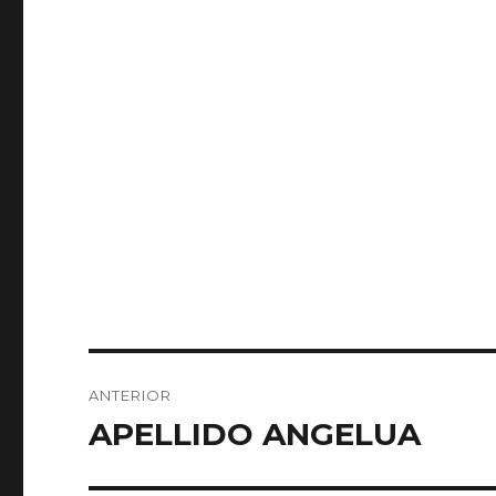
Navegación
ANTERIOR
de
APELLIDO ANGELUA
Entrada
anterior:
entradas